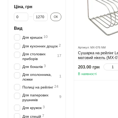
Ціна, грн
Від Ціна, грн
До Ціна, грн
ОК
Вид
10
Для кришок
2
Для кухонних дощок
Артикул: MX-076 NM
Сушарка на рейлінг 
Для столових
17
матовий нікель (MX-
приборів
3
Для бокалів
203.00 грн
В наявності
Для ополонника,
1
ложки
24
Полиці на рейлінг
Для паперових
9
рушників
3
Для кружок
7
Для спецій