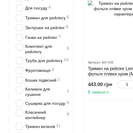
4
Для посуду
6
Тримач для рейлінгу
8
Заглушки на рейлінг
7
Гачки на рейлінг
Комплект для
5
рейлінгу
14
Труба для рейлінгу
Артикул: MX-428
Тримач на рейлінг Le
4
Фруктовниця
фольги плівки хром (
1
Кошик підвісний
443.00 грн
Килимок для
1
В наявності
сушіння
4
Сушарка для посуду
Класичний
8
контейнер
11
Тримач келихів