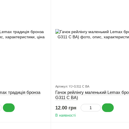
Артикул: YJ-G311 C BA
max традиція бронза
Гачок рейлінгу маленький Lemax бро
G311 C BA)
12.00 грн
В наявності