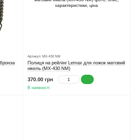
Артикул: MX-430 NM
 бронза
Полиця на рейлінг Lemax для ложок матовий
нікель (MX-430 NM)
370.00 грн
В наявності