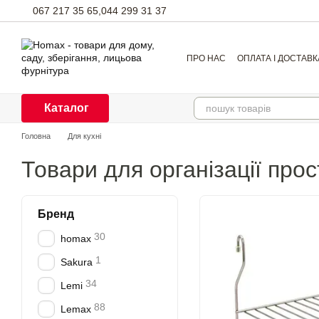
Перейти до основного контенту
067 217 35 65,
044 299 31 37
ПРО НАС
ОПЛАТА І ДОСТАВК
Каталог
Головна
Для кухні
Товари для організації прос
Бренд
30
homax
1
Sakura
34
Lemi
88
Lemax