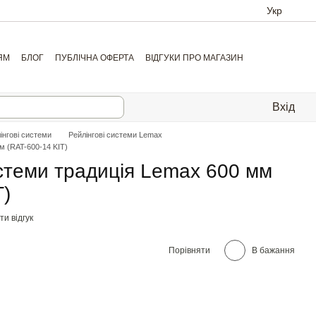
Укр
ЯМ
БЛОГ
ПУБЛІЧНА ОФЕРТА
ВІДГУКИ ПРО МАГАЗИН
Вхід
інгові системи
Рейлінгові системи Lemax
м (RAT-600-14 KIT)
истеми традиція Lemax 600 мм
T)
и відгук
Порівняти
В бажання