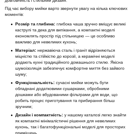
довговічність і стильний дизайн.
Під час вибору мийки варто звернути увагу на кілька ключових
моментів:
Розмір та глибина:
глибока чаша зручно вміщує великі
каструлі та дека для випікання, а компактні моделі
економлять простір під стільницею — це особливо
важливо для невеликих кухонь;
Матеріал:
нержавіюча сталь і граніт відрізняються
міцністю та стійкістю до корозії, а керамічні моделі
додають кухні традиційного домашнього стилю. Якісна
шумоізоляція забезпечує комфортне миття без зайвого
шуму;
Функціональність:
сучасні мийки можуть бути
обладнані додатковими сушарками, обробними
дошками або вбудованими фільтрами для води, що
робить процес приготування та прибирання більш
зручним;
Дизайн і компактність:
у нашому каталозі легко знайти
як компактні мінімалістичні рішення для невеликих
кухонь, так і багатофункціональні моделі для просторих
приміщень.