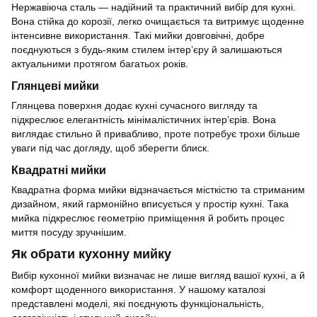
Нержавіюча сталь — надійний та практичний вибір для кухні.
Вона стійка до корозії, легко очищається та витримує щоденне
інтенсивне використання. Такі мийки довговічні, добре
поєднуються з будь-яким стилем інтер’єру й залишаються
актуальними протягом багатьох років.
Глянцеві мийки
Глянцева поверхня додає кухні сучасного вигляду та
підкреслює елегантність мінімалістичних інтер’єрів. Вона
виглядає стильно й привабливо, проте потребує трохи більше
уваги під час догляду, щоб зберегти блиск.
Квадратні мийки
Квадратна форма мийки відзначається місткістю та стриманим
дизайном, який гармонійно вписується у простір кухні. Така
мийка підкреслює геометрію приміщення й робить процес
миття посуду зручнішим.
Як обрати кухонну мийку
Вибір кухонної мийки визначає не лише вигляд вашої кухні, а й
комфорт щоденного використання. У нашому каталозі
представлені моделі, які поєднують функціональність,