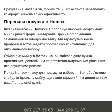
Врахування матеріалів, форми та інших аспектів забезпечить
комфорт і максимальну ефективність.
Переваги покупки в Homax
Інтернет-магазин
Homax.ua
пропонує широкий асортимент
мийок різних форм і матеріалів, зручне оформлення
замовлення та швидку доставку. Ми гарантуємо якість
продукції й готові надати професійну консультацію для
оптимального вибору.
Обираючи мийку в
Homax.ua
, ви забезпечуєте кухню
практичним, довговічним та естетично витриманим рішенням,
яке служитиме роками.
Приділіть трохи часу для пошуку та вибору — і ви обов’язково
знайдете ідеальну мийку, що стане гармонійним доповненням
вашої оновленої кухні.
067 217 35 65
044 299 31 37