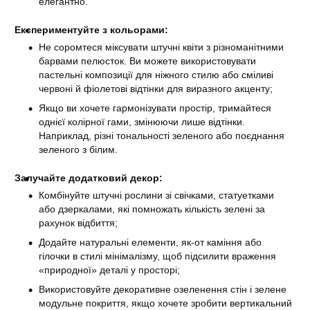
елегантно.
Експериментуйте з кольорами:
Не соромтеся міксувати штучні квіти з різноманітними
барвами пелюсток. Ви можете використовувати
пастельні композиції для ніжного стилю або сміливі
червоні й фіолетові відтінки для виразного акценту;
Якщо ви хочете гармонізувати простір, тримайтеся
однієї колірної гами, змінюючи лише відтінки.
Наприклад, різні тональності зеленого або поєднання
зеленого з білим.
Залучайте додатковий декор:
Комбінуйте штучні рослини зі свічками, статуетками
або дзеркалами, які помножать кількість зелені за
рахунок відбиття;
Додайте натуральні елементи, як-от каміння або
гілочки в стилі мінімалізму, щоб підсилити враження
«природної» деталі у просторі;
Використовуйте декоративне озеленення стін і зелене
модульне покриття, якщо хочете зробити вертикальний