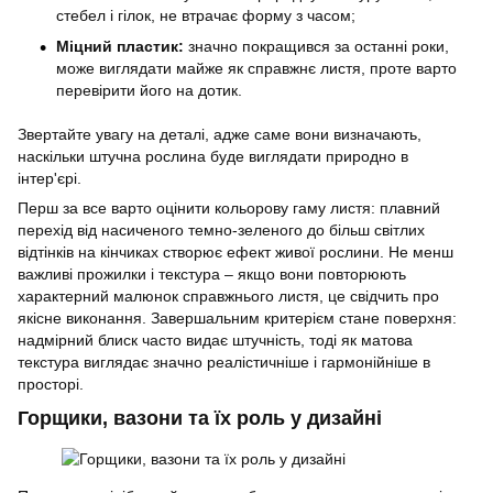
стебел і гілок, не втрачає форму з часом;
Міцний пластик:
значно покращився за останні роки,
може виглядати майже як справжнє листя, проте варто
перевірити його на дотик.
Звертайте увагу на деталі, адже саме вони визначають,
наскільки штучна рослина буде виглядати природно в
інтер'єрі.
Перш за все варто оцінити кольорову гаму листя: плавний
перехід від насиченого темно-зеленого до більш світлих
відтінків на кінчиках створює ефект живої рослини. Не менш
важливі прожилки і текстура – якщо вони повторюють
характерний малюнок справжнього листя, це свідчить про
якісне виконання. Завершальним критерієм стане поверхня:
надмірний блиск часто видає штучність, тоді як матова
текстура виглядає значно реалістичніше і гармонійніше в
просторі.
Горщики, вазони та їх роль у дизайні