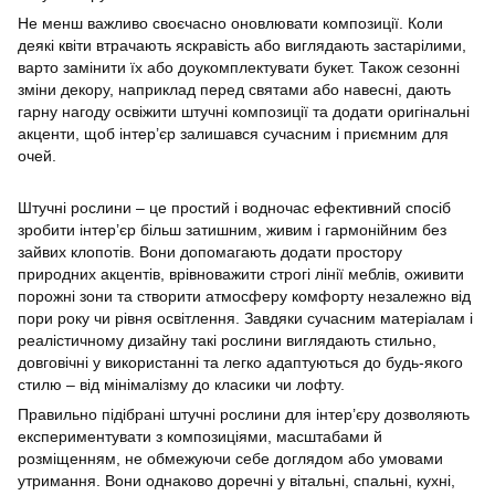
Не менш важливо своєчасно оновлювати композиції. Коли
деякі квіти втрачають яскравість або виглядають застарілими,
варто замінити їх або доукомплектувати букет. Також сезонні
зміни декору, наприклад перед святами або навесні, дають
гарну нагоду освіжити штучні композиції та додати оригінальні
акценти, щоб інтер’єр залишався сучасним і приємним для
очей.
Штучні рослини – це простий і водночас ефективний спосіб
зробити інтер’єр більш затишним, живим і гармонійним без
зайвих клопотів. Вони допомагають додати простору
природних акцентів, врівноважити строгі лінії меблів, оживити
порожні зони та створити атмосферу комфорту незалежно від
пори року чи рівня освітлення. Завдяки сучасним матеріалам і
реалістичному дизайну такі рослини виглядають стильно,
довговічні у використанні та легко адаптуються до будь-якого
стилю – від мінімалізму до класики чи лофту.
Правильно підібрані штучні рослини для інтер’єру дозволяють
експериментувати з композиціями, масштабами й
розміщенням, не обмежуючи себе доглядом або умовами
утримання. Вони однаково доречні у вітальні, спальні, кухні,