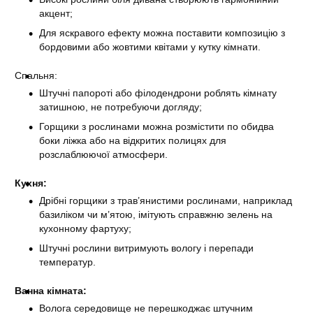
акцент;
Для яскравого ефекту можна поставити композицію з
бордовими або жовтими квітами у кутку кімнати.
Спальня:
Штучні папороті або філодендрони роблять кімнату
затишною, не потребуючи догляду;
Горщики з рослинами можна розмістити по обидва
боки ліжка або на відкритих полицях для
розслаблюючої атмосфери.
Кухня:
Дрібні горщики з трав’янистими рослинами, наприклад
базиліком чи м’ятою, імітують справжню зелень на
кухонному фартуху;
Штучні рослини витримують вологу і перепади
температур.
Ванна кімната:
Волога середовище не перешкоджає штучним