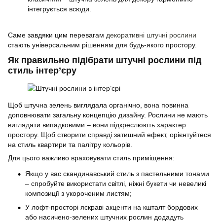
інтегрується всюди.
Саме завдяки цим перевагам
декоративні штучні рослини
стають універсальним рішенням для будь-якого простору.
Як правильно підібрати штучні рослини під
стиль інтер’єру
Щоб штучна зелень виглядала органічно, вона повинна
доповнювати загальну концепцію дизайну. Рослини не мають
виглядати випадковими – вони підкреслюють характер
простору. Щоб створити справді затишний ефект, орієнтуйтеся
на стиль квартири та палітру кольорів.
Для цього важливо враховувати стиль приміщення:
Якщо у вас скандинавський стиль з пастельними тонами
– спробуйте використати світлі, ніжні букети чи невеликі
композиції з укороченим листям;
У лофт-просторі яскраві акценти на кшталт бордових
або насичено-зелених штучних рослин додадуть