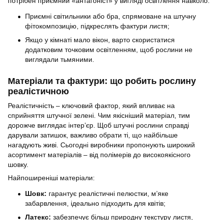
потрібен приємний «антагоніст» у вигляді освітлення навколо:
Приємні світильники або бра, спрямоване на штучну
фітокомпозицію, підкреслять фактури листя;
Якщо у кімнаті мало вікон, варто скористатися
додатковим точковим освітленням, щоб рослини не
виглядали тьмяними.
Матеріали та фактури: що робить рослину
реалістичною
Реалістичність – ключовий фактор, який впливає на
сприйняття штучної зелені. Чим якісніший матеріал, тим
дорожче виглядає інтер’єр. Щоб штучні рослини справді
дарували затишок, важливо обрати ті, що найбільше
нагадують живі. Сьогодні виробники пропонують широкий
асортимент матеріалів – від полімерів до високоякісного
шовку.
Найпоширеніші матеріали:
Шовк:
гарантує реалістичні пелюстки, м’яке
забарвлення, ідеально підходить для квітів;
Латекс:
забезпечує більш природну текстуру листя,