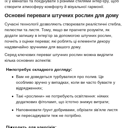
їх у кімнатах та поєднувати з різними стилями інтер’єру, щоб
створити атмосферу комфорту й візуальної гармонії.
Основні переваги штучних рослин для дому
Сучасні технології дозволяють створювати реалістичні стебла,
пелюстки та листя. Тому, якщо ви прагнете розуміти, як
додати затишку в інтер’єр за допомогою штучних рослин,
почніть з оцінки переваг, які роблять ці елементи декору
надзвичайно зручними для вашого дому.
Серед ключових переваг штучних рослин можна виділити
кілька основних аспектів:
Не потребує складного догляду:
Вам не доведеться турбуватися про полив. Це
особливо зручно у випадках, коли ви часто буваєте у
відрядженнях;
Такі «рослини» не потребують освітлення: ніяких
додаткових фітоламп, що істотно знижує витрати;
Наповнювати ґрунт добривами, обрізати зів’яле листя
чи пересаджувати теж не потрібно.
Підходить для алергіків: