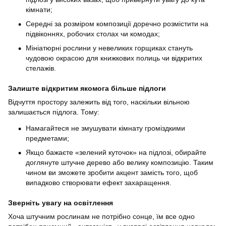
кімнати;
Середні за розміром композиції доречно розмістити на
підвіконнях, робочих столах чи комодах;
Мініатюрні рослини у невеликих горщиках стануть
чудовою окрасою для книжкових полиць чи відкритих
стелажів.
Залиште відкритим якомога більше підлоги
Відчуття простору залежить від того, наскільки вільною
залишається підлога. Тому:
Намагайтеся не змушувати кімнату громіздкими
предметами;
Якщо бажаєте «зелений куточок» на підлозі, обирайте
доглянуте штучне дерево або велику композицію. Таким
чином ви зможете зробити акцент замість того, щоб
випадково створювати ефект захаращення.
Зверніть увагу на освітлення
Хоча штучним рослинам не потрібно сонце, їм все одно