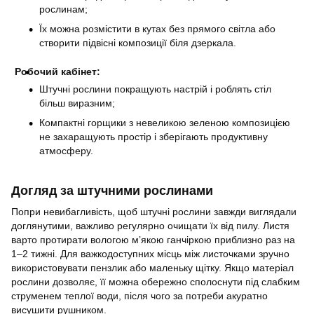
рослинам;
Їх можна розмістити в кутах без прямого світла або
створити підвісні композиції біля дзеркала.
Робочий кабінет:
Штучні рослини покращують настрій і роблять стіл
більш виразним;
Компактні горщики з невеликою зеленою композицією
не захаращують простір і зберігають продуктивну
атмосферу.
Догляд за штучними рослинами
Попри невибагливість, щоб штучні рослини завжди виглядали
доглянутими, важливо регулярно очищати їх від пилу. Листя
варто протирати вологою м’якою ганчіркою приблизно раз на
1–2 тижні. Для важкодоступних місць між листочками зручно
використовувати пензлик або маленьку щітку. Якщо матеріал
рослини дозволяє, її можна обережно сполоснути під слабким
струменем теплої води, після чого за потреби акуратно
висушити рушником.