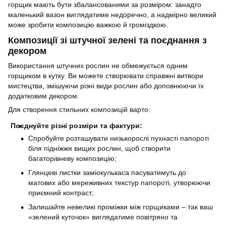
горщик мають бути збалансованими за розміром: занадто
маленький вазон виглядатиме недоречно, а надмірно великий
може зробити композицію важкою й громіздкою.
Композиції зі штучної зелені та поєднання з
декором
Використання штучних рослин не обмежується одним
горщиком в кутку. Ви можете створювати справжні витвори
мистецтва, змішуючи різні види рослин або доповнюючи їх
додатковим декором.
Для створення стильних композицій варто:
Поєднуйте різні розміри та фактури:
Спробуйте розташувати низькорослі пухнасті папороті
біля підніжжя вищих рослин, щоб створити
багаторівневу композицію;
Глянцеві листки заміокулькаса пасуватимуть до
матових або мереживних текстур папороті, утворюючи
приємний контраст;
Залишайте невеликі проміжки між горщиками – так ваш
«зелений куточок» виглядатиме повітряно та