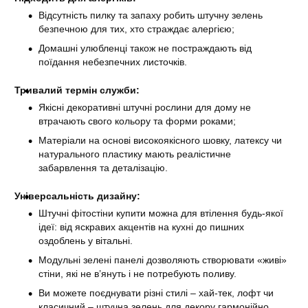
Відсутність пилку та запаху робить штучну зелень
безпечною для тих, хто страждає алергією;
Домашні улюбленці також не постраждають від
поїдання небезпечних листочків.
Тривалий термін служби:
Якісні декоративні штучні рослини для дому не
втрачають свого кольору та форми роками;
Матеріали на основі високоякісного шовку, латексу чи
натурального пластику мають реалістичне
забарвлення та деталізацію.
Універсальність дизайну:
Штучні фітостіни купити можна для втілення будь-якої
ідеї: від яскравих акцентів на кухні до пишних
оздоблень у вітальні.
Модульні зелені панелі дозволяють створювати «живі»
стіни, які не в’януть і не потребують поливу.
Ви можете поєднувати різні стилі – хай-тек, лофт чи
класичний – штучна зелень для декору гармонійно