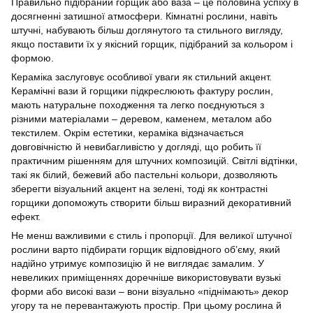
Правильно підібраний горщик або ваза – це половина успіху в
досягненні затишної атмосфери. Кімнатні рослини, навіть
штучні, набувають більш доглянутого та стильного вигляду,
якщо поставити їх у якісний горщик, підібраний за кольором і
формою.
Кераміка заслуговує особливої уваги як стильний акцент.
Керамічні вази й горщики підкреслюють фактуру рослин,
мають натуральне походження та легко поєднуються з
різними матеріалами – деревом, каменем, металом або
текстилем. Окрім естетики, кераміка відзначається
довговічністю й невибагливістю у догляді, що робить її
практичним рішенням для штучних композицій. Світлі відтінки,
такі як білий, бежевий або пастельні кольори, дозволяють
зберегти візуальний акцент на зелені, тоді як контрастні
горщики допоможуть створити більш виразний декоративний
ефект.
Не менш важливими є стиль і пропорції. Для великої штучної
рослини варто підбирати горщик відповідного об’єму, який
надійно утримує композицію й не виглядає замалим. У
невеликих приміщеннях доречніше використовувати вузькі
форми або високі вази – вони візуально «піднімають» декор
угору та не перевантажують простір. При цьому рослина й