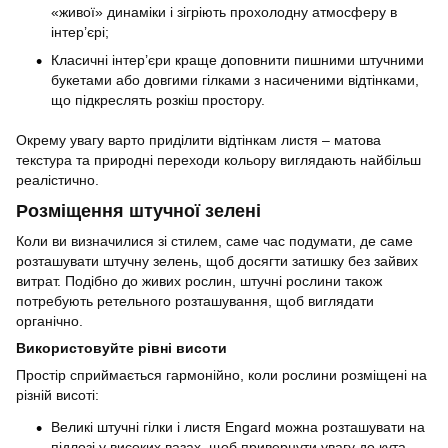
«живої» динаміки і зігріють прохолодну атмосферу в
інтер’єрі;
Класичні інтер’єри краще доповнити пишними штучними
букетами або довгими гілками з насиченими відтінками,
що підкреслять розкіш простору.
Окрему увагу варто приділити відтінкам листя – матова
текстура та природні переходи кольору виглядають найбільш
реалістично.
Розміщення штучної зелені
Коли ви визначилися зі стилем, саме час подумати, де саме
розташувати штучну зелень, щоб досягти затишку без зайвих
витрат. Подібно до живих рослин, штучні рослини також
потребують ретельного розташування, щоб виглядати
органічно.
Використовуйте рівні висоти
Простір сприймається гармонійно, коли рослини розміщені на
різній висоті:
Великі штучні гілки і листя Engard можна розташувати на
підлозі у високих вазах, щоб привернути увагу до кута