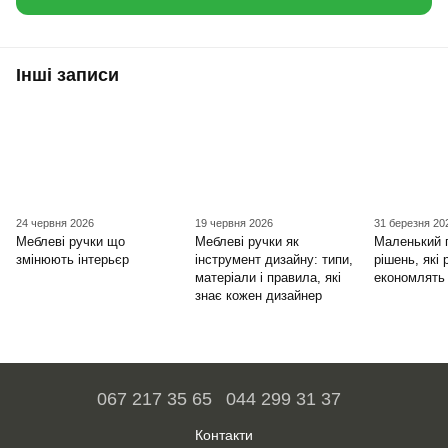
Інші записи
24 червня 2026
19 червня 2026
31 березня 20
Меблеві ручки що
Меблеві ручки як
Маленький п
змінюють інтерьєр
інструмент дизайну: типи,
рішень, які
матеріали і правила, які
економлять
знає кожен дизайнер
067 217 35 65
044 299 31 37
Контакти