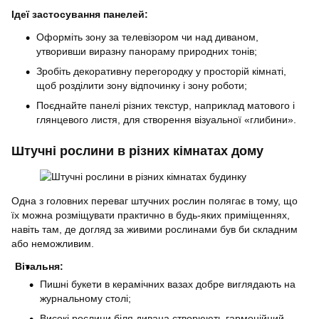
Ідеї застосування панелей:
Оформіть зону за телевізором чи над диваном,
утворивши виразну панораму природних тонів;
Зробіть декоративну перегородку у просторій кімнаті,
щоб розділити зону відпочинку і зону роботи;
Поєднайте панелі різних текстур, наприклад матового і
глянцевого листя, для створення візуальної «глибини».
Штучні рослини в різних кімнатах дому
Одна з головних переваг штучних рослин полягає в тому, що
їх можна розміщувати практично в будь-яких приміщеннях,
навіть там, де догляд за живими рослинами був би складним
або неможливим.
Вітальня:
Пишні букети в керамічних вазах добре виглядають на
журнальному столі;
Високі рослини біля дивана створюють гармонійний