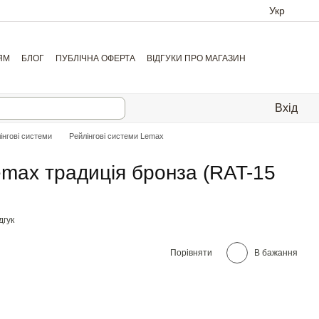
Укр
ЯМ
БЛОГ
ПУБЛІЧНА ОФЕРТА
ВІДГУКИ ПРО МАГАЗИН
Вхід
інгові системи
Рейлінгові системи Lemax
emax традиція бронза (RAT-15
дгук
Порівняти
В бажання