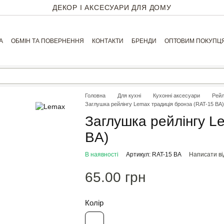
ДЕКОР І АКСЕСУАРИ ДЛЯ ДОМУ
А
ОБМІН ТА ПОВЕРНЕННЯ
КОНТАКТИ
БРЕНДИ
ОПТОВИМ ПОКУПЦ
Головна
Для кухні
Кухонні аксесуари
Рейл
Заглушка рейлінгу Lemax традиція бронза (RAT-15 BA)
Заглушка рейлінгу L
BA)
В наявності
Артикул: RAT-15 BA
Написати ві
65.00 грн
Колір