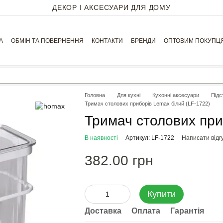
ДЕКОР І АКСЕСУАРИ ДЛЯ ДОМУ
А
ОБМІН ТА ПОВЕРНЕННЯ
КОНТАКТИ
БРЕНДИ
ОПТОВИМ ПОКУПЦ
Головна
Для кухні
Кухонні аксесуари
Підс
Тримач столових приборів Lemax білий (LF-1722)
Тримач столових при
В наявності
Артикул: LF-1722
Написати відг
382.00 грн
Купити
Доставка
Оплата
Гарантія