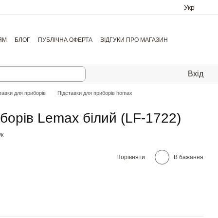
Укр
ЯМ
БЛОГ
ПУБЛІЧНА ОФЕРТА
ВІДГУКИ ПРО МАГАЗИН
Вхід
тавки для приборів
Підставки для приборів homax
борів Lemax білий (LF-1722)
ук
Порівняти
В бажання