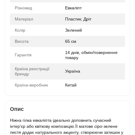
Різновид
Евкаліпт
Матеріал
Пластик; Дріт
Колір
Зелений
Висота
65 см
14 днів, обмін/повернення
Гарантія
товару
Країна реєстрації
Україна
бренду
Країна-виробник
Китай
Опис
Ніжна гілка евкаліпта ідеально доповнить сучасний
інтер’єр або квіткову композицію.Її матове сіро-зелене
листя додає натурального акценту, створюючи затишок у