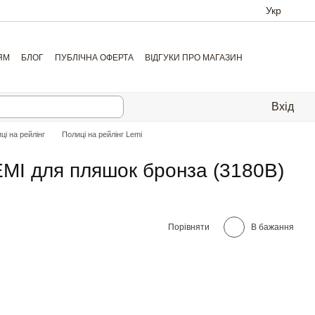
Укр
ЯМ
БЛОГ
ПУБЛІЧНА ОФЕРТА
ВІДГУКИ ПРО МАГАЗИН
Вхід
ці на рейлінг
Полиці на рейлінг Lemi
EMI для пляшок бронза (3180В)
Порівняти
В бажання