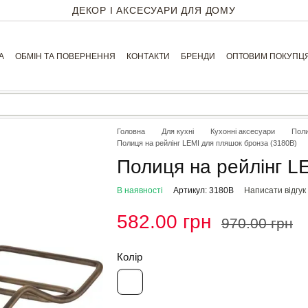
ДЕКОР І АКСЕСУАРИ ДЛЯ ДОМУ
А
ОБМІН ТА ПОВЕРНЕННЯ
КОНТАКТИ
БРЕНДИ
ОПТОВИМ ПОКУПЦ
Головна
Для кухні
Кухонні аксесуари
Поли
Полиця на рейлінг LEMI для пляшок бронза (3180В)
Полиця на рейлінг L
В наявності
Артикул: 3180В
Написати відгук
582.00 грн
970.00 грн
Колір