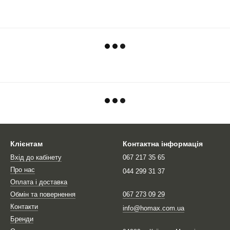
Клієнтам
Контактна інформація
Вхід до кабінету
067 217 35 65
Про нас
044 299 31 37
Оплата і доставка
Обмін та повернення
067 273 09 29
Контакти
info@homax.com.ua
Бренди