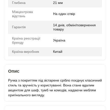
Глибина
21 мм
Міжцентрова
На один отвір
відстань
14 днів, обмін/повернення
Гарантія
товару
Країна реєстрації
Україна
бренду
Країна-виробник
Китай
Опис
Ручка з покриттям під зістарене срібло поєднує класичний
стиль та зручність у користуванні. Вона стане вдалим
акцентом для шаф, тумб чи комодів, надаючи меблям
оригінального вигляду.