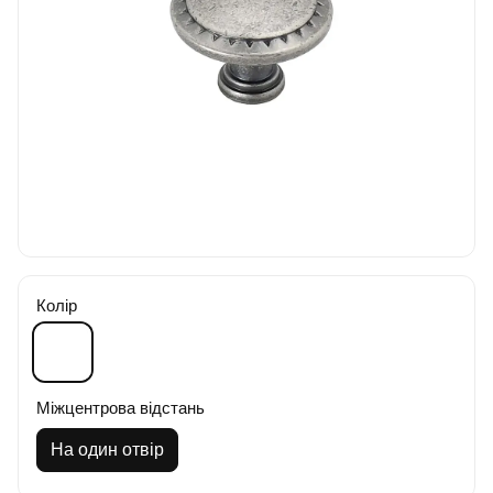
Колір
Міжцентрова відстань
На один отвір