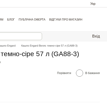
Укр
ЯМ
БЛОГ
ПУБЛІЧНА ОФЕРТА
ВІДГУКИ ПРО МАГАЗИН
Вхід
кашпо Engard
Кашпо Engard Веллс темно-сіре 57 л (GA88-3)
темно-сіре 57 л (GA88-3)
к
Порівняти
В бажання