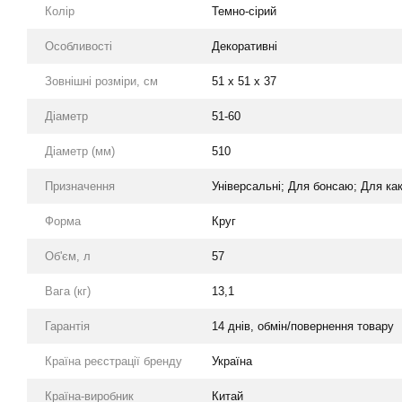
Колір
Темно-сірий
Особливості
Декоративні
Зовнішні розміри, см
51 x 51 x 37
Діаметр
51-60
Діаметр (мм)
510
Призначення
Універсальні; Для бонсаю; Для как
Форма
Круг
Об'єм, л
57
Вага (кг)
13,1
Гарантія
14 днів, обмін/повернення товару
Країна реєстрації бренду
Україна
Країна-виробник
Китай