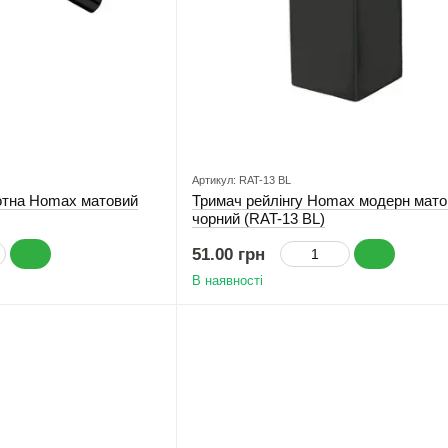
Артикул: RAT-13 BL
ротна Homax матовий
Тримач рейлінгу Homax модерн мато
чорний (RAT-13 BL)
51.00 грн
В наявності