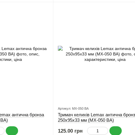
Артикул: MX-050 ВА
emax антична бронза
Тримач келихів Lemax антична брон
 BA)
250х95х33 мм (MX-050 ВА)
125.00 грн