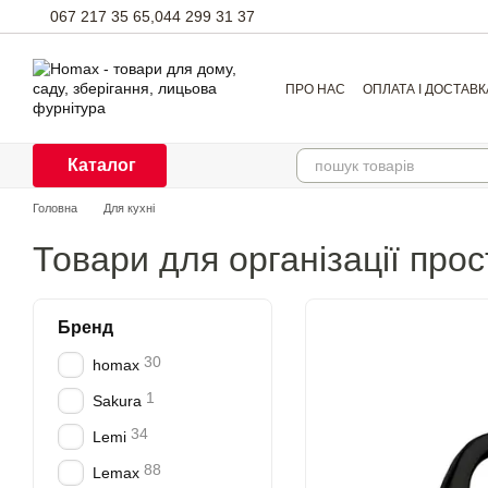
Перейти до основного контенту
067 217 35 65,
044 299 31 37
ПРО НАС
ОПЛАТА І ДОСТАВК
Каталог
Головна
Для кухні
Товари для організації прос
Бренд
30
homax
1
Sakura
34
Lemi
88
Lemax