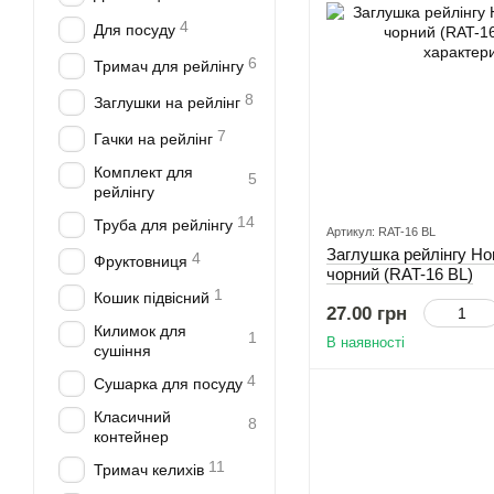
4
Для посуду
6
Тримач для рейлінгу
8
Заглушки на рейлінг
7
Гачки на рейлінг
Комплект для
5
рейлінгу
14
Труба для рейлінгу
Артикул: RAT-16 BL
Заглушка рейлінгу H
4
Фруктовниця
чорний (RAT-16 BL)
1
Кошик підвісний
27.00 грн
Килимок для
1
В наявності
сушіння
4
Сушарка для посуду
Класичний
8
контейнер
11
Тримач келихів