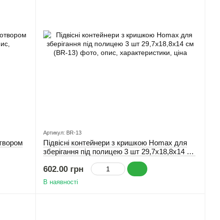
Артикул: BR-13
твором
Підвісні контейнери з кришкою Homax для
зберігання під полицею 3 шт 29,7х18,8х14 см
(BR-13)
602.00 грн
В наявності