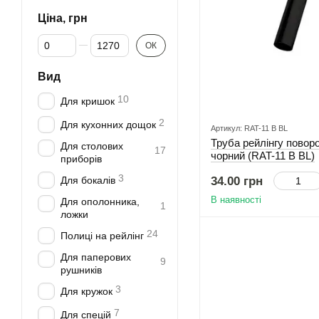
Ціна, грн
Від Ціна, грн
До Ціна, грн
ОК
Вид
10
Для кришок
2
Для кухонних дощок
Артикул: RAT-11 B BL
Труба рейлінгу пово
Для столових
17
чорний (RAT-11 B BL)
приборів
3
Для бокалів
34.00 грн
В наявності
Для ополонника,
1
ложки
24
Полиці на рейлінг
Для паперових
9
рушників
3
Для кружок
7
Для спецій