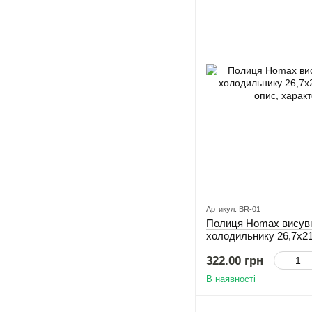
Артикул: BR-01
Полиця Homax висувн
холодильнику 26,7х21
322.00 грн
В наявності