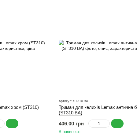
Артикул: ST310 BA
emax хром (ST310)
Тримач для келихів Lemax антична 
(ST310 BA)
406.00 грн
В наявності