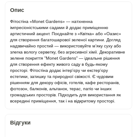
Опис
Фітостіна «Monet Gardens» — натхненна
імпресіоністськими садами й додає приміщенню
артистичний акцент. Поєднайте з «Квітка» або «Оазис»
для створення багатошарової зеленої картини. Догляд
надзвичайно простий — використовуйте м’яку суху або
злегка вологу серветку, без агресивної хімії. Декоративне
зелене покриття "Monet Gardens" — ідеальне рішення
для створення ефекту живого саду в будь-якому
просторі. Фітостіна додає інтер'єру чи екстер'єру
естетики, затишку та природної свіжості. Є чудовим
рішенням для декору офісів, готелів, кафе ресторанів,
фотозон, балконів, альтанок, терас, патіо чи інших
громадських просторів. Підходить для використання як
всередині приміщення, так і на відкритому просторі.
Відгуки