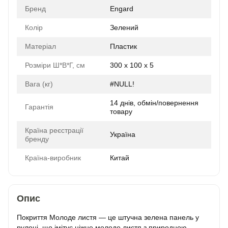
Бренд
Engard
Колір
Зелений
Матеріал
Пластик
Розміри Ш*В*Г, см
300 x 100 x 5
Вага (кг)
#NULL!
14 днів, обмін/повернення
Гарантія
товару
Країна реєстрації
Україна
бренду
Країна-виробник
Китай
Опис
Покриття Молоде листя — це штучна зелена панель у
рулоні, що імітує ніжне молоде листя з природною