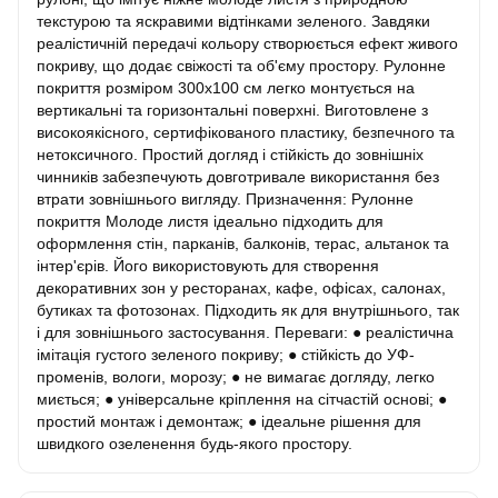
текстурою та яскравими відтінками зеленого. Завдяки
реалістичній передачі кольору створюється ефект живого
покриву, що додає свіжості та об'єму простору. Рулонне
покриття розміром 300х100 см легко монтується на
вертикальні та горизонтальні поверхні. Виготовлене з
високоякісного, сертифікованого пластику, безпечного та
нетоксичного. Простий догляд і стійкість до зовнішніх
чинників забезпечують довготривале використання без
втрати зовнішнього вигляду. Призначення: Рулонне
покриття Молоде листя ідеально підходить для
оформлення стін, парканів, балконів, терас, альтанок та
інтер'єрів. Його використовують для створення
декоративних зон у ресторанах, кафе, офісах, салонах,
бутиках та фотозонах. Підходить як для внутрішнього, так
і для зовнішнього застосування. Переваги: ● реалістична
імітація густого зеленого покриву; ● стійкість до УФ-
променів, вологи, морозу; ● не вимагає догляду, легко
миється; ● універсальне кріплення на сітчастій основі; ●
простий монтаж і демонтаж; ● ідеальне рішення для
швидкого озеленення будь-якого простору.