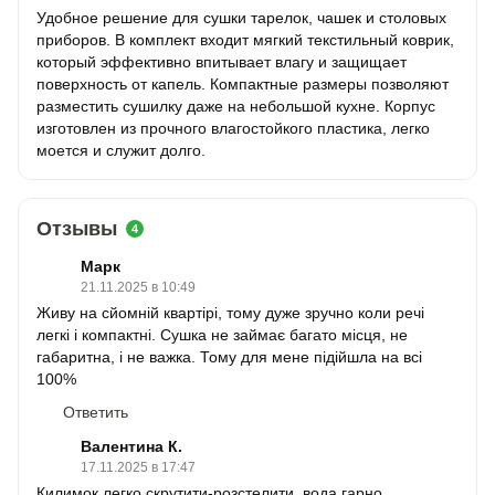
Удобное решение для сушки тарелок, чашек и столовых
приборов. В комплект входит мягкий текстильный коврик,
который эффективно впитывает влагу и защищает
поверхность от капель. Компактные размеры позволяют
разместить сушилку даже на небольшой кухне. Корпус
изготовлен из прочного влагостойкого пластика, легко
моется и служит долго.
Отзывы
4
Марк
21.11.2025 в 10:49
Живу на сйомній квартірі, тому дуже зручно коли речі
легкі і компактні. Сушка не займає багато місця, не
габаритна, і не важка. Тому для мене підійшла на всі
100%
Ответить
Валентина К.
17.11.2025 в 17:47
Килимок легко скрутити-розстелити, вода гарно