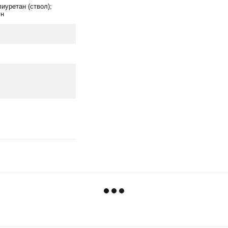
иуретан (ствол);
ун