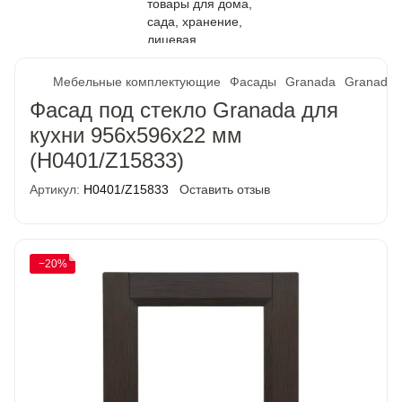
Мебельные комплектующие
Фасады
Granada
Granada 
Фасад под стекло Granada для
кухни 956х596х22 мм
(H0401/Z15833)
Артикул:
H0401/Z15833
Оставить отзыв
−20%