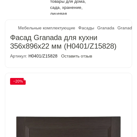
Мебельные комплектующие
Фасады
Granada
Granada 
Фасад Granada для кухни
356х896х22 мм (H0401/Z15828)
Артикул:
H0401/Z15828
Оставить отзыв
−20%