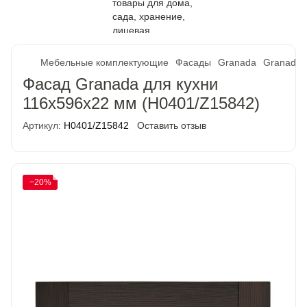
Мебельные комплектующие
Фасады
Granada
Granada 
Фасад Granada для кухни
116х596х22 мм (H0401/Z15842)
Артикул:
H0401/Z15842
Оставить отзыв
−20%