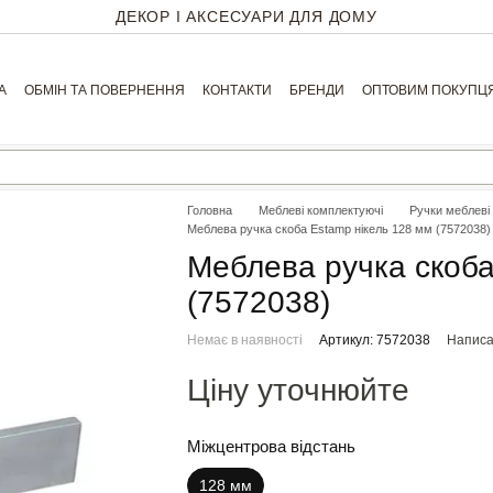
ДЕКОР І АКСЕСУАРИ ДЛЯ ДОМУ
А
ОБМІН ТА ПОВЕРНЕННЯ
КОНТАКТИ
БРЕНДИ
ОПТОВИМ ПОКУПЦ
Головна
Меблеві комплектуючі
Ручки меблеві
Меблева ручка скоба Estamp нікель 128 мм (7572038)
Меблева ручка скоба
(7572038)
Немає в наявності
Артикул: 7572038
Написат
Ціну уточнюйте
Міжцентрова відстань
128 мм