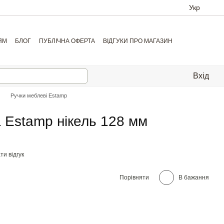
Укр
ЯМ
БЛОГ
ПУБЛІЧНА ОФЕРТА
ВІДГУКИ ПРО МАГАЗИН
Вхід
Ручки меблеві Estamp
 Estamp нікель 128 мм
и відгук
Порівняти
В бажання