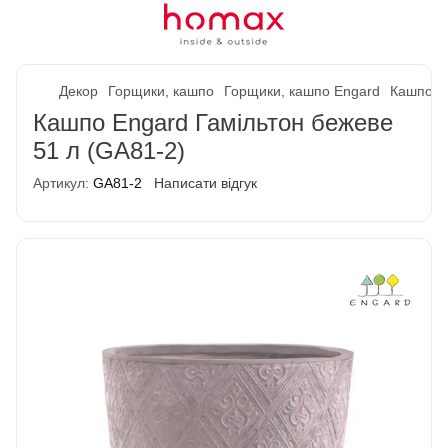
Декор
Горщики, кашпо
Горщики, кашпо Engard
Кашпо En
Кашпо Engard Гамільтон бежеве
51 л (GA81-2)
Артикул:
GA81-2
Написати відгук